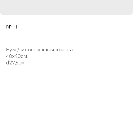
№11
Бум./типографская краска
40х40см.
d27,5cм