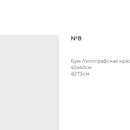
№8
Бум./типографская кра
40х40см.
d27,5cм