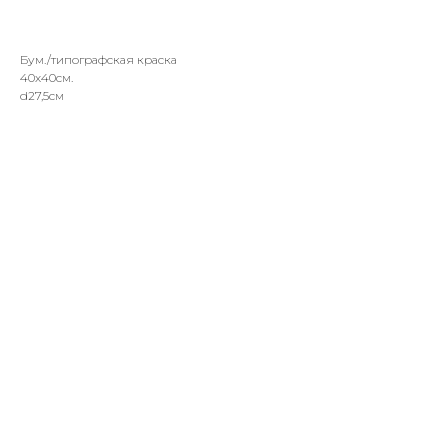
Бум./типографская краска
40х40см.
d27,5cм