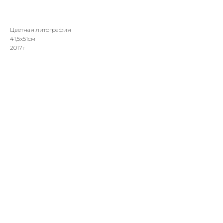
Цветная литография
41,5х51см
2017г